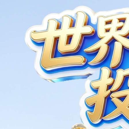
3377体育）
在深圳市中小企业服务局的指导和支持
定，更是对未来发展的鞭策和期许。
》深圳市中小企业服务局是什么部门
深圳市中小企业服务局作为政府的重要部门，一直致力于
场前景广阔的企业。
我司在技术创新、产品研发
》获得深圳市中小企业服务局颁发证书意义
获得专精特新中小企业的荣誉，对我司来说具有深远的意
誉将为我司带来更多的合作机会和优惠政策，有助于我们
行业的发展贡献更多的力量。
》3377体育
未来展望与期许
站在新的起点上，
3377体育
将继续秉持专精特新的发