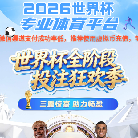
3377体育 - 全网最全最有态度的体育赛事直播平台
产品
方案
关于
行业动态
机房动环监控系统：保障机房稳定运行的“智
慧卫士”
来源：3377体育
发布日期： 2025-10-22
在数字化浪潮席卷的当下，机房作为数据存储与处理的核心
枢纽，其稳定运行直接关乎企业业务的连续性与数据的安全
性。机房动环监控系统，作为机房管理的“智慧卫士”，凭借
其全面、实时、智能的监控能力，为机房的稳定运行筑起了
一道坚实的防线。